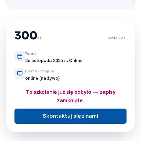
prawno -⁠ podatkowej
oraz międzynarodowej firmie
konsultingowej. Obecnie właścicielka
Kancelarii Podatkowej TAX & BUSINESS.
Specjalistka w zakresie podatku
300
dochodowego od osób prawnych, w tym
zł
netto / os.
rozliczeń transakcji pomiędzy
podmiotami powiązanymi -⁠ Transfer
Termin
Pricing oraz podatku u źródła, a także
26 listopada 2025 r., Online
podatku VAT.
Forma / miejsce
online (na żywo)
To szkolenie już się odbyło — zapisy
zamknięte.
Skontaktuj się z nami