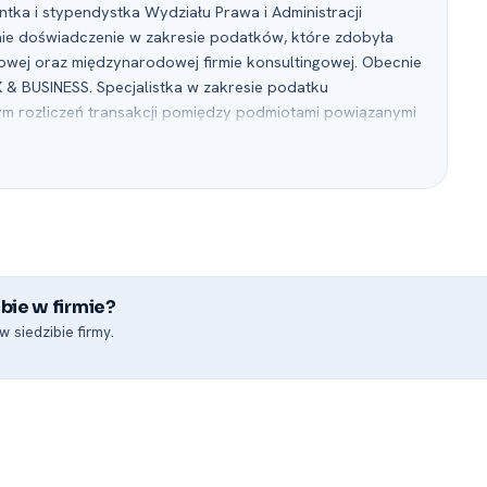
ka i stypendystka Wydziału Prawa i Administracji
tnie doświadczenie w zakresie podatków, które zdobyła
kowej oraz międzynarodowej firmie konsultingowej. Obecnie
X & BUSINESS. Specjalistka w zakresie podatku
 rozliczeń transakcji pomiędzy podmiotami powiązanymi
ła, a także podatku VAT.
bie w firmie?
 siedzibie firmy.