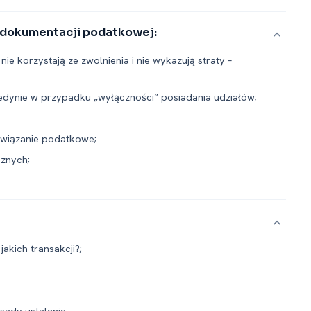
a dokumentacji podatkowej:
ie korzystają ze zwolnienia i nie wykazują straty –
jedynie w przypadku „wyłączności” posiadania udziałów;
owiązanie podatkowe;
cznych;
 jakich transakcji?;
sady ustalania;