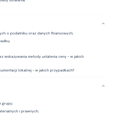
ych o podatniku oraz danych finansowych;
padku;
ez wskazywania metody ustalenia ceny – w jakich
umentacji lokalnej – w jakich przypadkach?
h grupy;
aterialnych i prawnych;