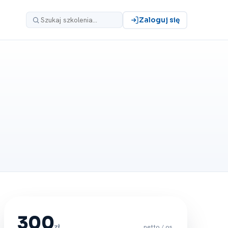
Zaloguj się
300
zł
netto / os.