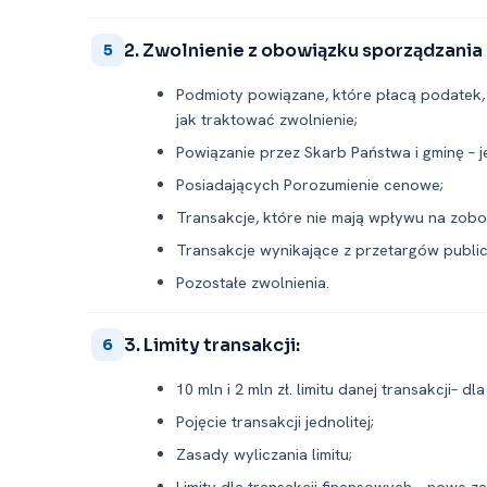
2. Zwolnienie z obowiązku sporządzani
5
Podmioty powiązane, które płacą podatek, n
jak traktować zwolnienie;
Powiązanie przez Skarb Państwa i gminę – 
Posiadających Porozumienie cenowe;
Transakcje, które nie mają wpływu na zob
Transakcje wynikające z przetargów publi
Pozostałe zwolnienia.
3. Limity transakcji:
6
10 mln i 2 mln zł. limitu danej transakcji– dla
Pojęcie transakcji jednolitej;
Zasady wyliczania limitu;
Limity dla transakcji finansowych – nowe za