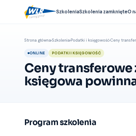
Szkolenia
Szkolenia zamknięte
O n
Strona główna
›
Szkolenia
›
Podatki i księgowość
›
Ceny transfe
ONLINE
PODATKI I KSIĘGOWOŚĆ
Ceny transferowe 
księgowa powinna
Program szkolenia