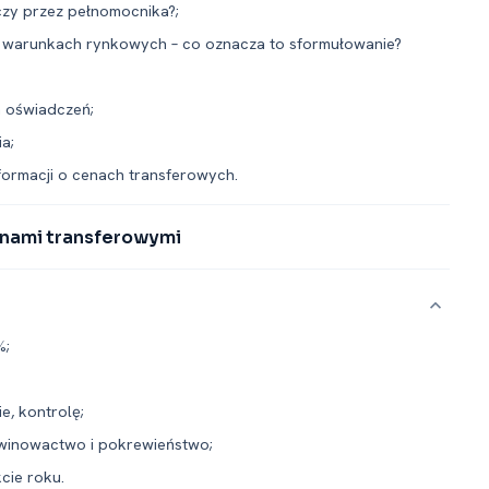
zy przez pełnomocnika?;
na warunkach rynkowych – co oznacza to sformułowanie?
h oświadczeń;
a;
formacji o cenach transferowych.
enami transferowymi
%;
e, kontrolę;
owinowactwo i pokrewieństwo;
cie roku.