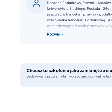
Doradca Podatkowy, Prawnik, Absolwent
Uniwersytetu Śląskiego. Posiada 12-le
pracując w kancelarii prawno -⁠ podat
właścicielka Kancelarii Podatkowej TA
dochodowego od osób prawnych, w tym
-⁠ Transfer Pricing oraz podatku u źród
Rozwiń
Chcesz to szkolenie jako zamknięte u sie
Dedykowany program dla Twojego zespołu -⁠ online lub w