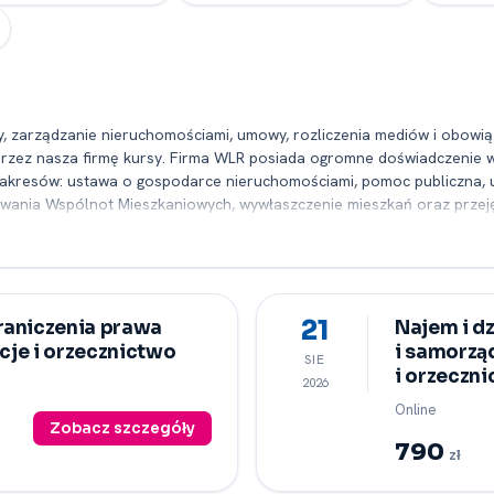
, zarządzanie nieruchomościami, umowy, rozliczenia mediów i obowiązk
zez nasza firmę kursy. Firma WLR posiada ogromne doświadczenie w r
akresów: ustawa o gospodarce nieruchomościami, pomoc publiczna, uż
nowania Wspólnot Mieszkaniowych, wywłaszczenie mieszkań oraz przeję
i prelegenci to praktycy posiadający ogromne doświadczenie w prowa
ów z dużą ilością praktycznych przykładów i przydatnych zagadnień d
dorazowo program do wymagań i oczekiwań klientów. Korzystając z n
ń, dlatego nie zwlekaj i zapisz się na nasze zajęcia.
21
raniczenia prawa
Najem i d
acje i orzecznictwo
i samorzą
SIE
i orzeczn
2026
Online
Zobacz szczegóły
790
zł