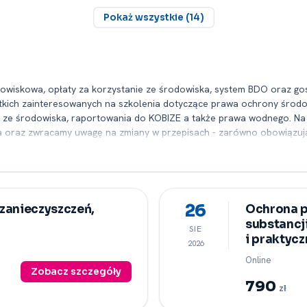
Pokaż wszystkie (14)
dowiskowa, opłaty za korzystanie ze środowiska, system BDO oraz
kich zainteresowanych na szkolenia dotyczące prawa ochrony środo
e ze środowiska, raportowania do KOBIZE a także prawa wodnego. Na 
oraz zwracamy uwagę na zmiany w przepisach -⁠ zarówno obowiązujące
dostarczenie uczestnikom (zarówno przedsiębiorcom oraz przedstawic
przepisów szeroko pojmowanej ochrony środowiska. Współpracujemy z
się zmiany prawne. Same szkolenia w dużej mierze organizowane są w 
aktyki trenera jak również te zgłaszane przez Państwa w czasie zaję
 możemy dostosować zakres omawianych zagadnień a także podawane p
26
zanieczyszczeń,
Ochrona p
tóre odbędą się w najbliższej przyszłości wraz z ich kosztami i term
substancj
SIE
knąć na odpowiedni link i wypełnić formularz. Aby zaś uzyskać szczegó
i praktyc
2026
Online
Zobacz szczegóły
790
zł