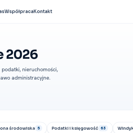
as
Współpraca
Kontakt
e 2026
 podatki, nieruchomości,
rawo administracyjne.
ona środowiska
Podatki i księgowość
Windyk
5
63