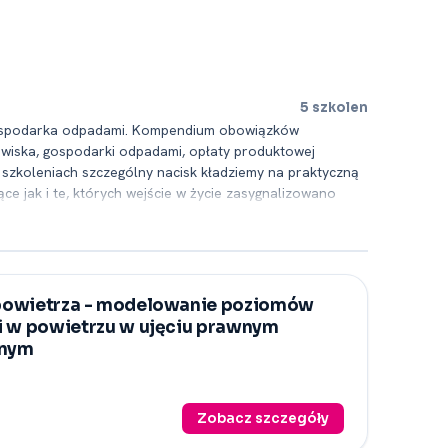
5 szkolen
 gospodarka odpadami. Kompendium obowiązków
wiska, gospodarki odpadami, opłaty produktowej
szkoleniach szczególny nacisk kładziemy na praktyczną
 jak i te, których wejście w życie zasygnalizowano
ielom administracji publicznej) praktycznych informacji
 prelegentami, którzy w tej tematyce posiadają
formie warsztatów/ case-study, a wiele kwestii
ć. Warto zaznaczyć, że proponowane szkolenia prowadzimy
rzykłady, do unikalnych potrzeb konkretnej grupy
owietrza -⁠ modelowanie poziomów
inami. Dodatkowo dla Państwa wygody umożliwiliśmy
i w powietrzu w ujęciu prawnym
łowe informac
znym
Zobacz szczegóły