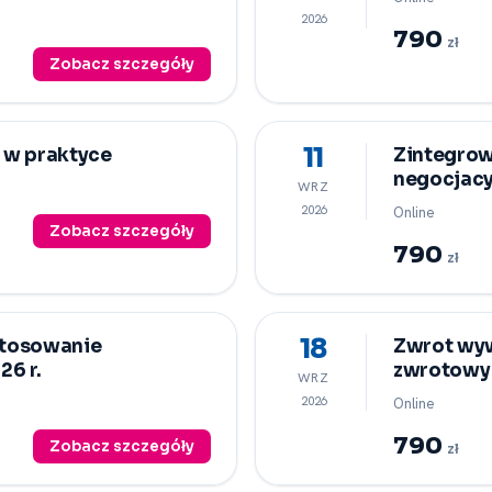
2026
790
zł
Zobacz szczegóły
11
 w praktyce
Zintegrowa
negocjacy
WRZ
2026
Online
Zobacz szczegóły
790
zł
18
 stosowanie
Zwrot wyw
6 r.
zwrotowy 
WRZ
2026
Online
790
Zobacz szczegóły
zł