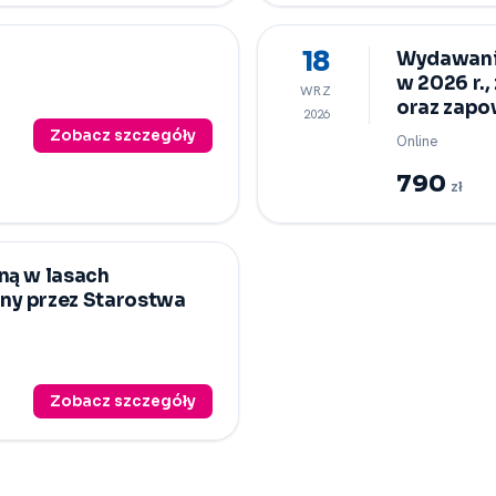
18
Wydawani
w 2026 r.
WRZ
oraz zap
2026
Zobacz szczegóły
Online
790
zł
ną w lasach
ny przez Starostwa
Zobacz szczegóły