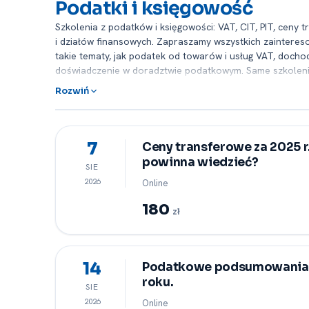
Podatki i księgowość
Szkolenia z podatków i księgowości: VAT, CIT, PIT, cen
i działów finansowych. Zapraszamy wszystkich zaintere
takie tematy, jak podatek od towarów i usług VAT, doch
doświadczenie w doradztwie podatkowym. Same szkolenia 
przykładów, a ich tematyka uwzględnia najnowsze zmiany
Rozwiń
orzeczenia sądów sprawiają, że "bycie na bieżąco" jest
-⁠ szkolenie jest więc bardzo merytoryczne, a osoby w n
zamknięte szkolenia, w ramach których możemy każdor
dla wszystkich rodzajów działalności. Poniżej prezentuj
7
Ceny transferowe za 2025 
umożliwiliśmy internetową rejestrację na każdy z nich -⁠
powinna wiedzieć?
SIE
zachęcamy do pobrania dokumentu PDF, zawierającego w
2026
Online
180
zł
14
Podatkowe podsumowania 
roku.
SIE
2026
Online