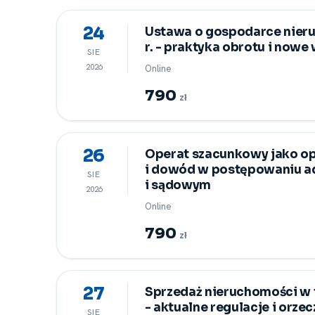
24
Ustawa o gospodarce nier
r. -⁠ praktyka obrotu i now
SIE
2026
Online
790
zł
26
Operat szacunkowy jako op
i dowód w postępowaniu a
SIE
i sądowym
2026
Online
790
zł
27
Sprzedaż nieruchomości w t
-⁠ aktualne regulacje i orze
SIE