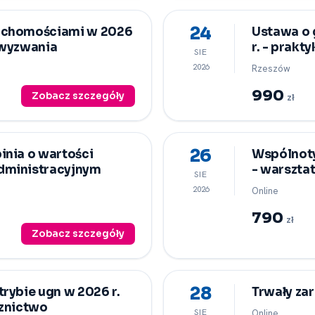
24
uchomościami w 2026
Ustawa o
e wyzwania
r. -⁠ prak
SIE
2026
Rzeszów
990
Zobacz szczegóły
zł
26
inia o wartości
Wspólnoty
dministracyjnym
-⁠ warszta
SIE
2026
Online
790
zł
Zobacz szczegóły
28
rybie ugn w 2026 r.
Trwały zar
cznictwo
SIE
Online