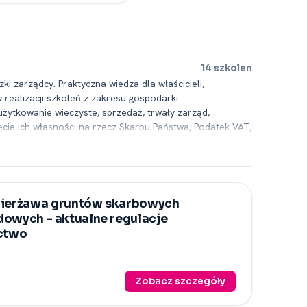
14 szkolen
i zarządcy. Praktyczna wiedza dla właścicieli,
ealizacji szkoleń z zakresu gospodarki
ytkowanie wieczyste, sprzedaż, trwały zarząd,
cie ich własności na rzecz Skarbu Państwa, Podatek VAT,
dzeniu zajęć z tego zakresu oraz pomocy publicznej.
otyczących najnowszych regulacji w danej tematyce.
aszej oferty możesz dowiedzieć się wiele odnośnie
zierżawa gruntów skarbowych
dowych -⁠ aktualne regulacje
ictwo
Zobacz szczegóły