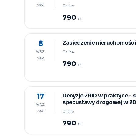
2026
Online
790
zł
8
Zasiedzenie nieruchomości
WRZ
Online
2026
790
zł
17
Decyzje ZRID w praktyce -⁠
specustawy drogowej w 202
WRZ
2026
Online
790
zł