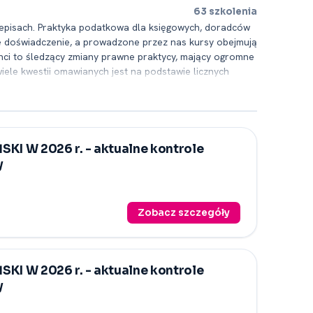
63 szkolenia
rzepisach. Praktyka podatkowa dla księgowych, doradców
e doświadczenie, a prowadzone przez nas kursy obejmują
nci to śledzący zmiany prawne praktycy, mający ogromne
ele kwestii omawianych jest na podstawie licznych
ęste zmiany ustawowe oraz niejednokrotnie zaskakujące
zemy pod uwagę m.in. wszystkie zmiany w podatkach 2020
aznaczyć, że obok otwartych kursów prowadzimy także
tów. Zajmujemy się również kompleksowym doradztwem
wraz z ich cenami. Dodatkowo dla Państwa wygody
KI W 2026 r. -⁠ aktualne kontrole
kać szczegółowe informacje na temat danego kursu,
y
Zobacz szczegóły
KI W 2026 r. -⁠ aktualne kontrole
y