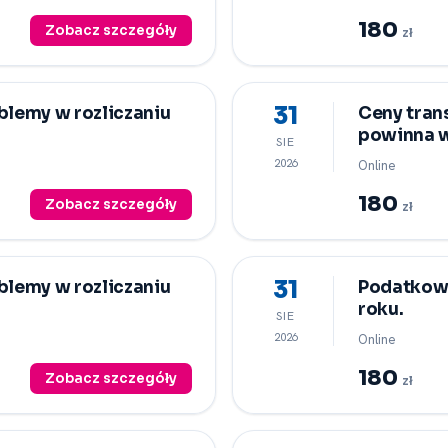
180
Zobacz szczegóły
zł
31
oblemy w rozliczaniu
Ceny tran
powinna w
SIE
2026
Online
180
Zobacz szczegóły
zł
31
oblemy w rozliczaniu
Podatkow
roku.
SIE
2026
Online
180
Zobacz szczegóły
zł