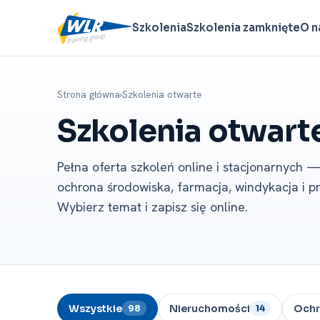
Szkolenia
Szkolenia zamknięte
O n
Strona główna
›
Szkolenia otwarte
Szkolenia otwart
Pełna oferta szkoleń online i stacjonarnych —
ochrona środowiska, farmacja, windykacja i p
Wybierz temat i zapisz się online.
Wszystkie
Nieruchomości
Ochr
98
14