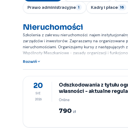
Prawo administracyjne
Kadry i płace
1
16
Nieruchomości
Szkolenia z zakresu nieruchomości: najem instytucjonalny
zarządców i inwestorów. Zapraszamy na organizowane pr
nieruchomościami. Organizujemy kursy z następujących z
Wspólnoty Mieszkaniowe -⁠ zasady organizacji i funkcjo
pomoc publiczna w podatku od nieruchomości i inne. Nas
Rozwiń
Kursy w dużej mierze organizowane są w formie warsztat
Organizujemy również kursy zamknięte dostosowując każ
sprzedaży mieszkań, użytkowania wieczystego i wywłaszcze
20
Odszkodowania z tytułu og
własności -⁠ aktualne regul
SIE
2026
Online
790
zł