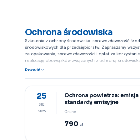
Ochrona środowiska
Szkolenia z ochrony środowiska: sprawozdawczość śro
środowiskowych dla przedsiębiorstw. Zapraszamy wszyst
za opakowania, sprawozdawczości i opłat za korzystani
realizację obowiązków związanych z ochroną środowiska 
w projektach nowych aktów prawnych. Naszym celem jest 
Rozwiń
na temat najważniejszych obowiązków w zakresie zmian 
ogromne doświadczenie i na bieżąco śledzą pojawiające 
omawianych jest w oparciu przykłady -⁠ zarówno te z pr
także w formie zamkniętej -⁠ dzięki czemu każdorazowo
25
Ochrona powietrza: emisja 
szkoleniowej. Poniżej prezentujemy Państwu szkolenia, k
standardy emisyjne
SIE
internetową rejestrację na każde z nich -⁠ wystarczy kli
2026
Online
790
zł