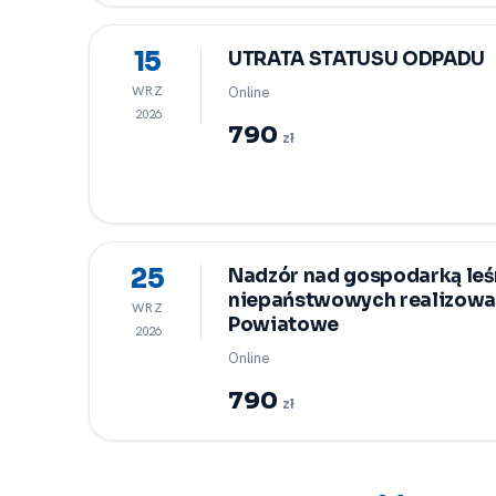
15
UTRATA STATUSU ODPADU
WRZ
Online
2026
790
zł
25
Nadzór nad gospodarką leś
niepaństwowych realizowa
WRZ
Powiatowe
2026
Online
790
zł