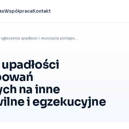
as
Współpraca
Kontakt
ogłoszenia upadłości i wszczęcia postępo…
 upadłości
ępowań
ych na inne
lne i egzekucyjne