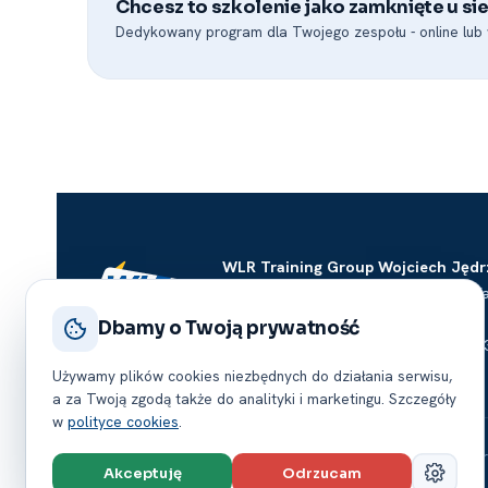
Chcesz to szkolenie jako zamknięte u sie
Dedykowany program dla Twojego zespołu -⁠ online lub w
WLR Training Group Wojciech Jędr
Al. Jerozolimskie 125/127, 02-017 W
NIP 123-085-02-40
Dbamy o Twoją prywatność
tel. +48 22 623 82 23 · fax +48 22 62
Używamy plików cookies niezbędnych do działania serwisu,
a za Twoją zgodą także do analityki i marketingu. Szczegóły
w
polityce cookies
.
© 2026 WLR Training Group Wojciech Jędrzejczyk Wszelkie p
Akceptuję
Odrzucam