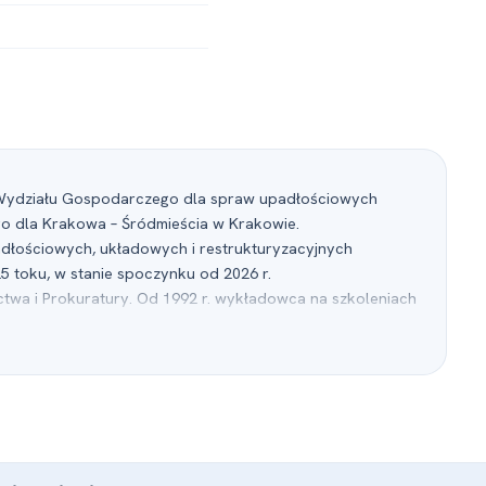
II Wydziału Gospodarczego dla spraw upadłościowych
go dla Krakowa – Śródmieścia w Krakowie.
dłościowych, układowych i restrukturyzacyjnych
5 toku, w stanie spoczynku od 2026 r.
wa i Prokuratury. Od 1992 r. wykładowca na szkoleniach
ych, notariuszy i doradców restrukturyzacyjnych.
 Prawnych w Krakowie i Warszawie, Okręgową Radą
kręgową Izbą Notarialną w Krakowie prowadząc zajęcia