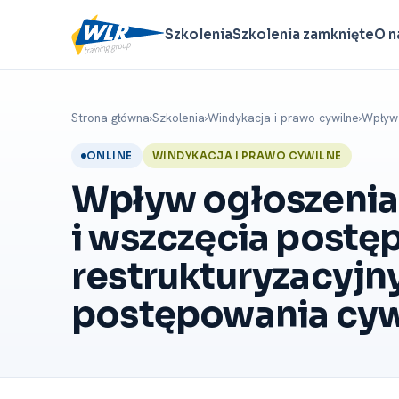
Szkolenia
Szkolenia zamknięte
O n
Strona główna
›
Szkolenia
›
Windykacja i prawo cywilne
›
Wpływ 
ONLINE
WINDYKACJA I PRAWO CYWILNE
Wpływ ogłoszenia
i wszczęcia post
restrukturyzacyjn
postępowania cywi