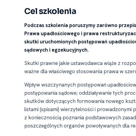
Cel szkolenia
Podczas szkolenia poruszymy zarówno przepisy
Prawa upadłościowego i prawa restrukturyzacy
skutki uruchomionych postępowań upadłościo
sądowych i egzekucyjnych.
Skutki prawne jakie ustawodawca wiąże z rozp
ważne dla właściwego stosowania prawa w szero
Wpływ wszczynanych postępowań upadłościowyc
postępowania sądowe; oddziaływanie tych proc
skutków dotyczących formowania nowego kształ
listami (spisami) wierzytelności i prowadzonymi
z koniecznością poznania podstawowych zasad 
poszczególnych organów powoływanych dla rea