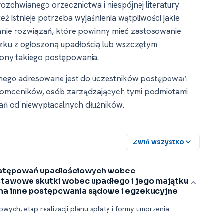
ozchwianego orzecznictwa i niespójnej literatury
ż istnieje potrzeba wyjaśnienia wątpliwości jakie
anie rozwiązań, które powinny mieć zastosowanie
zku z ogłoszoną upadłością lub wszczętym
ony takiego postępowania.
jnego adresowane jest do uczestników postępowań
łnomocników, osób zarządzających tymi podmiotami
ań od niewypłacalnych dłużników.
Zwiń wszystko
ostępowań upadłościowych wobec
stawowe skutki wobec upadłego i jego majątku
na inne postępowania sądowe i egzekucyjne
ych, etap realizacji planu spłaty i formy umorzenia