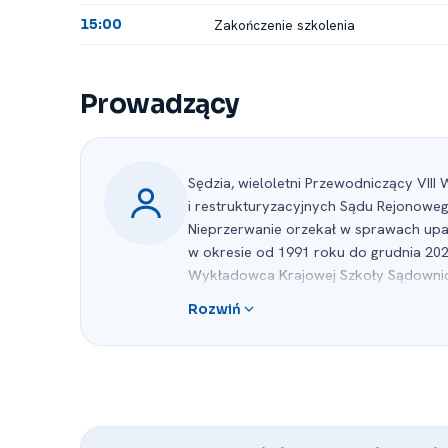
Zakończenie szkolenia
15:00
Prowadzący
Sędzia, wieloletni Przewodniczący VI
i restrukturyzacyjnych Sądu Rejonowe
Nieprzerwanie orzekał w sprawach upa
w okresie od 1991 roku do grudnia 202
Wykładowca Krajowej Szkoły Sądownict
dla sędziów, adwokatów, radców prawn
Rozwiń
Współpracuje z Okręgową Izbą Radców
Adwokacką w Krakowie i Warszawie, O
dla aplikantów tych korporacji.