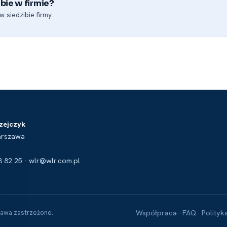
bie w firmie?
 siedzibie firmy.
zejczyk
arszawa
3 82 25 · wlr@wlr.com.pl
Współpraca
FAQ
Polityk
rawa zastrzeżone.
·
·