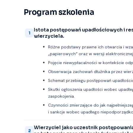
Program szkolenia
Istota postępowań upadłościowych i re
1
wierzyciela.
Różne podstawy prawne ich otwarcia i wza
„papierowych” oraz w wersji elektroniczne
Pojęcie niewypłacalności w kontekście odp
Obserwacja zachowań dłużnika przez wierz
Schemat przebiegu postępowań upadłościo
Skutki ogłoszenia upadłości wobec upadłeg
zaspokojenia.
Czynności zmierzające do jak najpełniejs
i sankcje wobec upadłego niepodporządko
Wierzyciel jako uczestnik postępowania
2