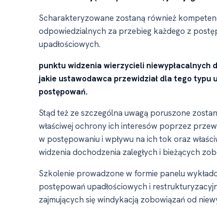
Scharakteryzowane zostaną również kompetenc
odpowiedzialnych za przebieg każdego z postę
upadłościowych.
punktu widzenia wierzycieli niewypłacalnych d
jakie ustawodawca przewidział dla tego typu
postępowań.
Stąd też ze szczególna uwagą poruszone zostan
właściwej ochrony ich interesów poprzez przewi
w postępowaniu i wpływu na ich tok oraz właści
widzenia dochodzenia zaległych i bieżących z
Szkolenie prowadzone w formie panelu wykład
postępowań upadłościowych i restrukturyzacyj
zajmujących się windykacją zobowiązań od nie