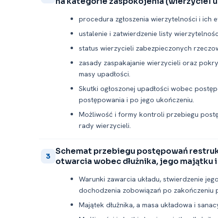
na kategorie zaspokojenia (wierzyciel 
procedura zgłoszenia wierzytelności i ich 
ustalenie i zatwierdzenie listy wierzytelnośc
status wierzycieli zabezpieczonych rzeczo
zasady zaspakajanie wierzycieli oraz po
masy upadłości.
Skutki ogłoszonej upadłości wobec postęp
postępowania i po jego ukończeniu.
Możliwość i formy kontroli przebiegu post
rady wierzycieli.
Schemat przebiegu postępowań restruk
3
otwarcia wobec dłużnika, jego majątku 
Warunki zawarcia układu, stwierdzenie jego
dochodzenia zobowiązań po zakończeniu 
Majątek dłużnika, a masa układowa i sanacy