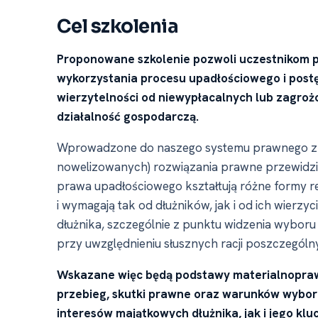
Cel szkolenia
Proponowane szkolenie pozwoli uczestnikom 
wykorzystania procesu upadłościowego i pos
wierzytelności od niewypłacalnych lub zagro
działalność gospodarczą.
Wprowadzone do naszego systemu prawnego z po
nowelizowanych) rozwiązania prawne przewidzi
prawa upadłościowego kształtują różne formy r
i wymagają tak od dłużników, jak i od ich wierzy
dłużnika, szczególnie z punktu widzenia wyboru 
przy uwzględnieniu słusznych racji poszczególny
Wskazane więc będą podstawy materialnopraw
przebieg, skutki prawne oraz warunków wyboru 
interesów majątkowych dłużnika, jak i jego klu