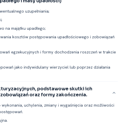
upadłego i masy upadłości)
ewentualnego uzupełniania;
i;
wo na majątku upadłego;
krywania kosztów postępowania upadłościowego i zobowiązań
owań egzekucyjnych i formy dochodzenia roszczeń w trakcie
ępowań jako indywidulany wierzyciel lub poprzez działania
turyzacyjnych, podstawowe skutki ich
i zobowiązań oraz formy zakończenia.
 wykonania, uchylenia, zmiany i wygaśnięcia oraz możliwości
postępowań.
jna.