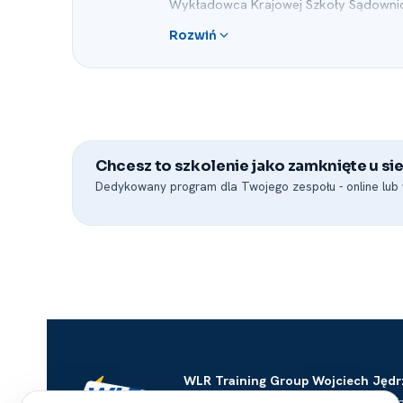
Wykładowca Krajowej Szkoły Sądownict
dla sędziów, adwokatów, radców prawn
Rozwiń
Współpracuje z Okręgową Izbą Radców
Adwokacką w Krakowie i Warszawie, O
dla aplikantów tych korporacji.
Chcesz to szkolenie jako zamknięte u sie
Dedykowany program dla Twojego zespołu -⁠ online lub w
WLR Training Group Wojciech Jędr
Al. Jerozolimskie 125/127, 02-017 W