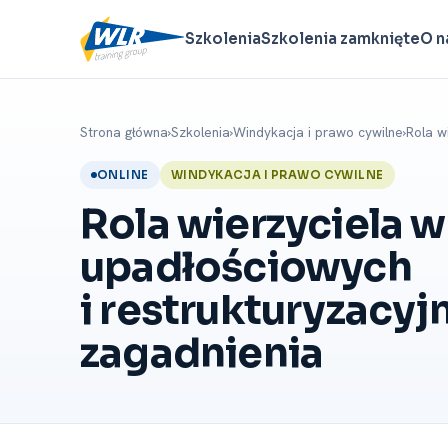
Szkolenia
Szkolenia zamknięte
O n
Strona główna
›
Szkolenia
›
Windykacja i prawo cywilne
›
Rola w
ONLINE
WINDYKACJA I PRAWO CYWILNE
Rola wierzyciela 
upadłościowych
i restrukturyzacyj
zagadnienia