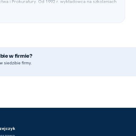
wa i Prokuratury. Od 1992 r. wykładowca na szkoleniach
ych, notariuszy i doradców restrukturyzacyjnych.
 Prawnych w Krakowie i Warszawie, Okręgową Radą
kręgową Izbą Notarialną w Krakowie prowadząc zajęcia
bie w firmie?
 siedzibie firmy.
zejczyk
arszawa