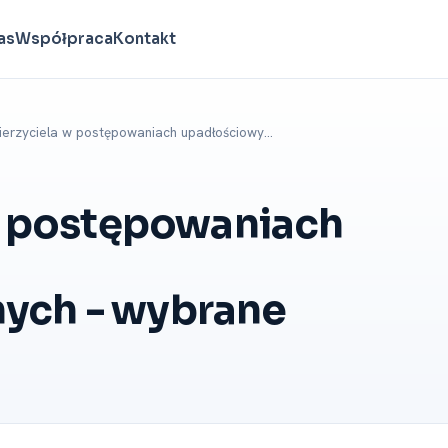
as
Współpraca
Kontakt
ierzyciela w postępowaniach upadłościowy…
w postępowaniach
nych -⁠ wybrane