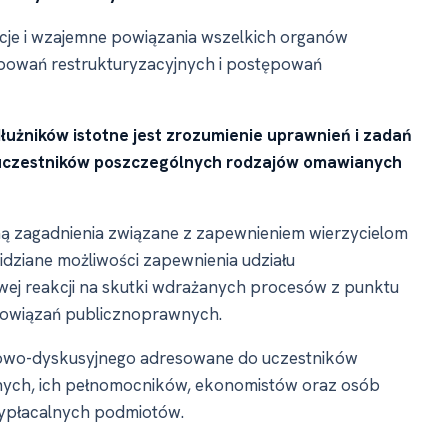
je i wzajemne powiązania wszelkich organów
powań restrukturyzacyjnych i postępowań
łużników istotne jest zrozumienie uprawnień i zadań
 uczestników poszczególnych rodzajów omawianych
ą zagadnienia związane z zapewnieniem wierzycielom
dziane możliwości zapewnienia udziału
wej reakcji na skutki wdrażanych procesów z punktu
obowiązań publicznoprawnych.
owo-dyskusyjnego adresowane do uczestników
nych, ich pełnomocników, ekonomistów oraz osób
wypłacalnych podmiotów.