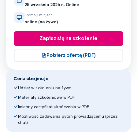
prowadzeniem od 2009 r. szkoleń
25 września 2026 r., Online
dla różnych form organizacyjnych
Forma / miejsce
w sektorze państwowym, samorządowym
online (na żywo)
i komercyjnym (administracja publiczna,
Okręgowa Izba Radców Prawnych
Zapisz się na szkolenie
w Warszawie, fundacje, stowarzyszenia,
spółki prawa handlowego) z zakresu
problematyki administracyjnej i cywilnej,
Pobierz ofertę (PDF)
zwłaszcza w kontekście leśnictwa.
Wiceprezes (od 2013 r.) Polskiego
Związku Zrzeszeń Leśnych oraz ekspert
Cena obejmuje
Federacji Branżowych Związków
Producentów Rolnych (od 2016 r.),
Udział w szkoleniu na żywo
czynnie uczestniczący w pracach
Materiały szkoleniowe w PDF
dotyczących leśnictwa przy Komisji
Imienny certyfikat ukończenia w PDF
Europejskiej oraz Grupie Copa Cogeca.
Możliwość zadawania pytań prowadzącemu (przez
chat)