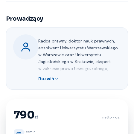
Prowadzący
Radca prawny, doktor nauk prawnych,
absolwent Uniwersytetu Warszawskiego
w Warszawie oraz Uniwersytetu
Jagiellońskiego w Krakowie, ekspert
w zakresie prawa leśnego, rolnego,
gospodarki nieruchomościami
Rozwiń
oraz ochrony środowiska; posiada
wieloletnie doświadczenie (również
kierownicze) w pracy w administracji
rządowej i w sektorze pozarządowym.
Czynnie wykonuje (od 2016 r.) zawód
790
radcy prawnego. Posiada bogate
zł
netto / os.
doświadczenie szkoleniowe
i dydaktyczne, przejawiające się m. in.
Termin