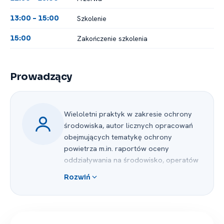
Szkolenie
13:00 -⁠ 15:00
Zakończenie szkolenia
15:00
Prowadzący
Wieloletni praktyk w zakresie ochrony
środowiska, autor licznych opracowań
obejmujących tematykę ochrony
powietrza m.in. raportów oceny
oddziaływania na środowisko, operatów
ochrony powietrza, pozwoleń
Rozwiń
zintegrowanych, współpracujący
z przedsiębiorcami z różnych branż
na terenie całego kraju. Posiada bogate
doświadcze zgromadzone podczas