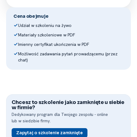
Ochrony Środowiska, pracowników
Lasów Państwowych i Regionalnych
Cena obejmuje
Dyrekcji Ochrony Środowiska, a także
kadry nadzoru budowlanego
Udział w szkoleniu na żywo
oraz urzędników administracji ogólnej
Materiały szkoleniowe w PDF
z całej Polski.
Imienny certyfikat ukończenia w PDF
Możliwość zadawania pytań prowadzącemu (przez
chat)
Chcesz to szkolenie jako zamknięte u siebie
w firmie?
Dedykowany program dla Twojego zespołu -⁠ online
lub w siedzibie firmy.
Zapytaj o szkolenie zamknięte