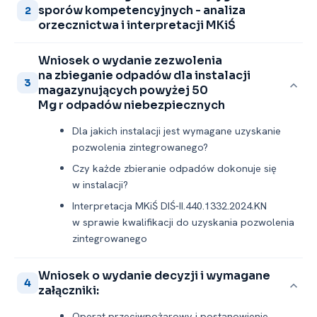
sporów kompetencyjnych -⁠ analiza
2
orzecznictwa i interpretacji MKiŚ
Wniosek o wydanie zezwolenia
na zbieganie odpadów dla instalacji
3
magazynujących powyżej 50
Mg r odpadów niebezpiecznych
Dla jakich instalacji jest wymagane uzyskanie
pozwolenia zintegrowanego?
Czy każde zbieranie odpadów dokonuje się
w instalacji?
Interpretacja MKiŚ DIŚ-II.440.1332.2024.KN
w sprawie kwalifikacji do uzyskania pozwolenia
zintegrowanego
Wniosek o wydanie decyzji i wymagane
4
załączniki:
Operat przeciwpożarowy i postanowienie