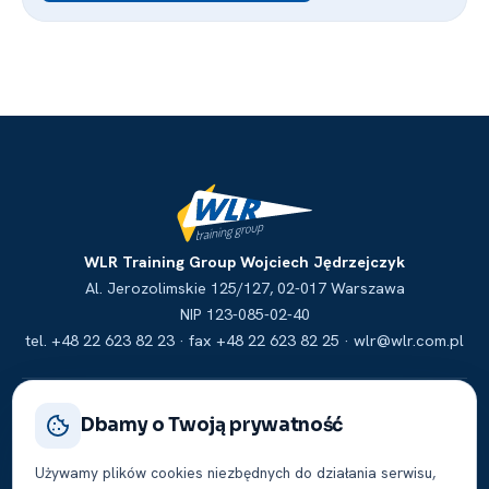
WLR Training Group Wojciech Jędrzejczyk
Al. Jerozolimskie 125/127, 02-017 Warszawa
NIP 123-085-02-40
tel. +48 22 623 82 23 · fax +48 22 623 82 25 · wlr@wlr.com.pl
© 2026 WLR Training Group Wojciech Jędrzejczyk Wszelkie prawa
Dbamy o Twoją prywatność
zastrzeżone.
Współpraca
FAQ
Polityka prywatności
Regulamin
·
·
·
·
Używamy plików cookies niezbędnych do działania serwisu,
Cookies
Ustawienia cookies
·