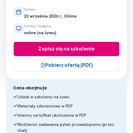
gospodarcze dla sędziów" w Szkole
Głównej Handlowej w Warszawie. Posiada
Termin
ponad dwudziestoletni staż w orzekaniu
22 września 2026 r., Online
w sprawach cywilnych, w szczególności
Forma / miejsce
ma doświadczenie w rozstrzyganiu
online (na żywo)
pełnego spektrum spraw z zakresu
prawa zobowiązań, odpowiedzialności
Zapisz się na szkolenie
za czyny niedozwolone, spadkowych
i egzekucyjnych. Posiada wiedzę nie tylko
teoretyczną, ale przede wszystkim
Pobierz ofertę (PDF)
z zakresu praktycznego stosowania
prawa. Posiada wieloletnie
doświadczenie w nauce praktycznej
Cena obejmuje
zawodu i sprawowaniu patronatu
nad aplikantami adwokackimi
Udział w szkoleniu na żywo
i radcowskimi, prowadził wykłady m.in.
Materiały szkoleniowe w PDF
dla radców prawnych z zakresu
Imienny certyfikat ukończenia w PDF
postępowania egzekucyjnego
oraz ustawy o komornikach i egzekucji
Możliwość zadawania pytań prowadzącemu (przez
chat)
sądowej.