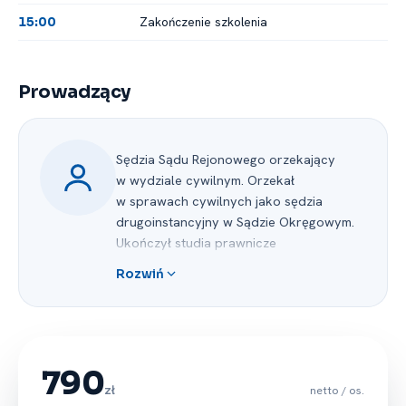
Zakończenie szkolenia
15:00
Prowadzący
Sędzia Sądu Rejonowego orzekający
w wydziale cywilnym. Orzekał
w sprawach cywilnych jako sędzia
drugoinstancyjny w Sądzie Okręgowym.
Ukończył studia prawnicze
na Uniwersytecie Mikołaja Kopernika
Rozwiń
w Toruniu oraz aplikację sądową
w Sądzie Okręgowym w Olsztynie,
a także Podyplomowe Studium Prawa
Cywilnego prowadzone przez Polską
Akademię Nauk w Warszawie i Studia
790
Podyplomowe "Ekonomia i prawo
zł
netto / os.