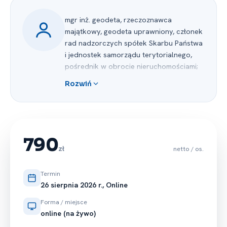
mgr inż. geodeta, rzeczoznawca
majątkowy, geodeta uprawniony, członek
rad nadzorczych spółek Skarbu Państwa
i jednostek samorządu terytorialnego,
pośrednik w obrocie nieruchomościami;
Z -⁠ ca Przewodniczącego Państwowej
Rozwiń
Komisji Kwalifikacyjnej dla kandydatów
na rzeczoznawców majątkowych;
Członek Komisji Arbitrażowej Polskiej
Federacji Stowarzyszeń Rzeczoznawców
Majątkowych; Przewodniczący Kolegium
790
Arbitrażowego przy Komisji Arbitrażowej
zł
netto / os.
PFSRM;
Członek Komisji Opiniującej Śląskiego
Termin
Stowarzyszenia Rzeczoznawców
26 sierpnia 2026 r., Online
Majątkowych, członek Kolegium
Forma / miejsce
Arbitrażowego tej Komisji, wieloletni
online (na żywo)
Przewodniczący KO ŚSRM;