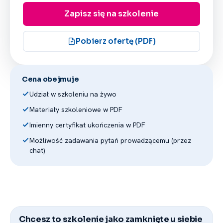
Wykładowca na studiach
Zapisz się na szkolenie
podyplomowych dla kandydatów
na rzeczoznawców majątkowych –m.in.
Uniwersytet Ekonomiczny w Katowicach,
Pobierz ofertę (PDF)
Akademia WSB w Dąbrowie Górniczej;
Doświadczenie zawodowe obejmuje
kilkanaście lat działalności (m.in. wycena
Cena obejmuje
nieruchomości, usługi geodezyjne
i kartograficzne) oraz kilkanaście lat
Udział w szkoleniu na żywo
pracy w administracji samorządowej
Materiały szkoleniowe w PDF
szczebla wojewódzkiego i powiatowego
Imienny certyfikat ukończenia w PDF
na kierowniczych stanowiskach
związanych z gospodarką
Możliwość zadawania pytań prowadzącemu (przez
chat)
nieruchomościami.
Prowadzi szkolenia dla rzeczoznawców
majątkowych, m.in. Warszawa, Katowice,
Kraków, Kołobrzeg, Wrocław, Kielce,
Rzeszów, Opole, Płock; oraz szkolenia
dla pracowników administracji rządowej
Chcesz to szkolenie jako zamknięte u siebie
i samorządowej w zakresie dokumentacji