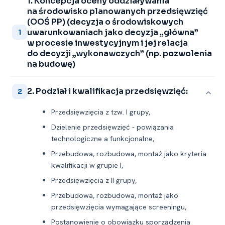
1. Koncepcja oceny oddziaływania
na środowisko planowanych przedsięwzięć
(OOŚ PP) (decyzja o środowiskowych
uwarunkowaniach jako decyzja „główna”
1
w procesie inwestycyjnym i jej relacja
do decyzji „wykonawczych” (np. pozwolenia
na budowę)
2. Podział i kwalifikacja przedsięwzięć:
2
Przedsięwzięcia z tzw. I grupy,
Dzielenie przedsięwzięć -⁠ powiązania
technologiczne a funkcjonalne,
Przebudowa, rozbudowa, montaż jako kryteria
kwalifikacji w grupie I,
Przedsięwzięcia z II grupy,
Przebudowa, rozbudowa, montaż jako
przedsięwzięcia wymagające screeningu,
Postanowienie o obowiązku sporządzenia