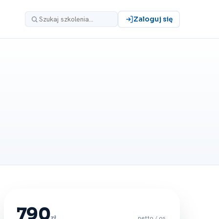
Zaloguj się
790
zł
netto / os.