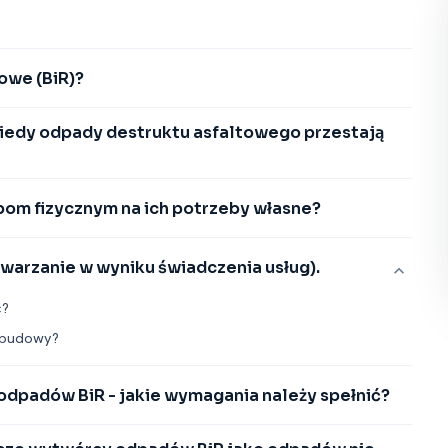
owe (BiR)?
Kiedy odpady destruktu asfaltowego przestają
bom fizycznym na ich potrzeby własne?
warzanie w wyniku świadczenia usług).
ć?
u budowy?
dpadów BiR -⁠ jakie wymagania należy spełnić?