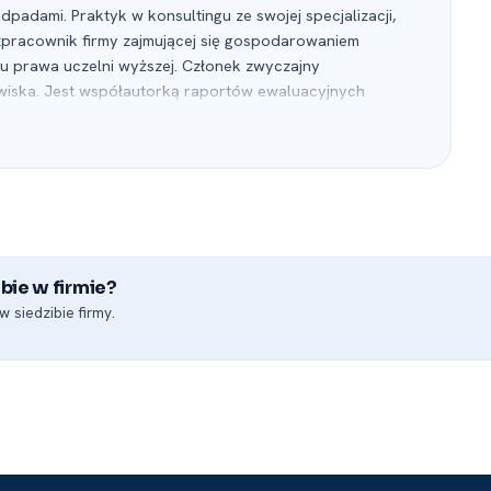
adami. Praktyk w konsultingu ze swojej specjalizacji,
pracownik firmy zajmującej się gospodarowaniem
 prawa uczelni wyższej. Członek zwyczajny
wiska. Jest współautorką raportów ewaluacyjnych
posiada doświadczenie w uspołecznianiu procesów
zi szkolenia z szeroko pojętego z prawa ochrony
wysoko ocenianym przez uczestników. Jest autorką blisko
ferencji naukowych, zarówno krajowych i zagranicznych.
bie w firmie?
 siedzibie firmy.