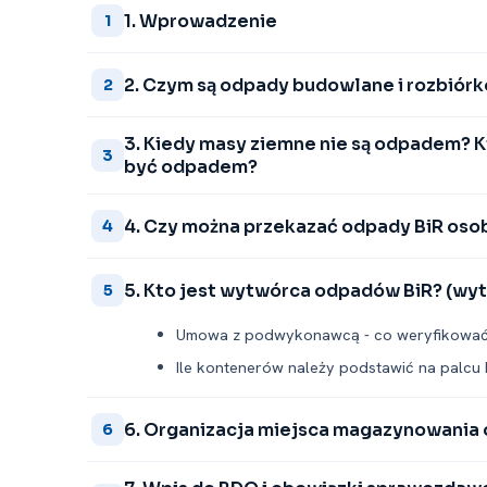
1. Wprowadzenie
1
2. Czym są odpady budowlane i rozbiórk
2
3. Kiedy masy ziemne nie są odpadem? 
3
być odpadem?
4. Czy można przekazać odpady BiR oso
4
5. Kto jest wytwórca odpadów BiR? (wyt
5
Umowa z podwykonawcą -⁠ co weryfikowa
Ile kontenerów należy podstawić na palc
6. Organizacja miejsca magazynowania o
6