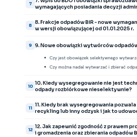
7. Wpis do BDO i obowiązki sprawozda
7
wymagających posiadania decyzji admin
8. Frakcje odpadów BiR -⁠ nowe wymagan
8
w wersji obowiązującej od 01.01.2025 r.
9. Nowe obowiązki wytwórców odpadów
9
Czy jest obowiązek selektywnego wytwarzan
Czy można nadal wytwarzać i zbierać odp
10. Kiedy wysegregowanie nie jest tec
10
odpady rozbiórkowe nieselektywnie?
11. Kiedy brak wysegregowania pozwala
11
recykling lub inny odzysk i jak to udowo
12. Jak zapewnić zgodność z prawem p
12
i gromadzenia oraz zbierania odpadów B