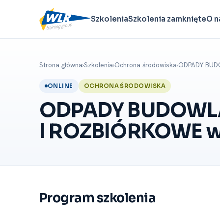
Szkolenia
Szkolenia zamknięte
O n
Strona główna
›
Szkolenia
›
Ochrona środowiska
›
ODPADY BUDO
ONLINE
OCHRONA ŚRODOWISKA
ODPADY BUDOWL
I ROZBIÓRKOWE w 
Program szkolenia