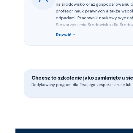
na środowisko oraz gospodarowaniu odp
profesor nauk prawnych a także współ
odpadami. Pracownik naukowy wydziału
Stowarzyszenia Środowisko dla Środo
i prognoz ooś oraz opinii prawnych; 
Rozwiń
decyzyjnych. Od kilkunastu lat prowad
środowiska i jest wykładowcą bardzo 
100 publikacji i prelegentem wielu kon
Chcesz to szkolenie jako zamknięte u sie
Dedykowany program dla Twojego zespołu -⁠ online lub w