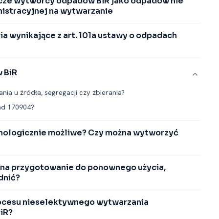
wcze wytwórcy odpadów BiR jako odpadów nie
istracyjnej na wytwarzanie
ia wynikające z art. 101a ustawy o odpadach
 BiR
ia u źródła, segregacji czy zbierania?
ad 170904?
hnologicznie możliwe? Czy można wytworzyć
 na przygotowanie do ponownego użycia,
dnić?
rocesu nieselektywnego wytwarzania
iR?