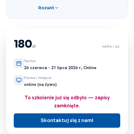
które zdobyła pracując w kancelarii
Rozwiń
prawno -⁠ podatkowej
oraz międzynarodowej firmie
konsultingowej. Obecnie właścicielka
Kancelarii Podatkowej TAX & BUSINESS.
Specjalistka w zakresie podatku
180
dochodowego od osób prawnych, w tym
zł
netto / os.
rozliczeń transakcji pomiędzy
podmiotami powiązanymi -⁠ Transfer
Termin
Pricing oraz podatku u źródła, a także
26 czerwca -⁠ 21 lipca 2026 r., Online
podatku VAT.
Forma / miejsce
online (na żywo)
To szkolenie już się odbyło — zapisy
zamknięte.
Skontaktuj się z nami