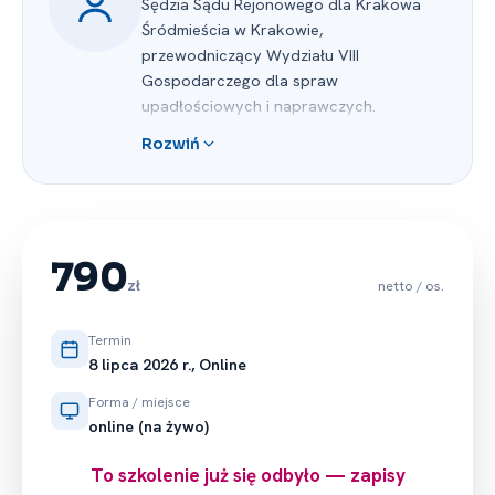
Sędzia Sądu Rejonowego dla Krakowa
Śródmieścia w Krakowie,
przewodniczący Wydziału VIII
Gospodarczego dla spraw
upadłościowych i naprawczych.
Od 1988 r. arbiter Okręgowej Komisji
Rozwiń
Arbitrażowej w Krakowie.
W latach 1993-1996 członek komisji
kodyfikacyjnej nad reformą Prawa
Upadłościowego powołanej przez
Departament Prawny Ministerstwa
790
Sprawiedliwości Rzeczpospolitej Polskiej
zł
netto / os.
w Warszawie.
W listopadzie 2002 r. brał udział
Termin
w charakterze konsultanta w pracach
8 lipca 2026 r., Online
podkomisji sejmowej nad rządowym
Forma / miejsce
projektem ustawy Prawo upadłościowe
online (na żywo)
i naprawcze.
W lutym 2009 r. brał udział w charakterze
To szkolenie już się odbyło — zapisy
konsultanta w pracach komisji senackiej