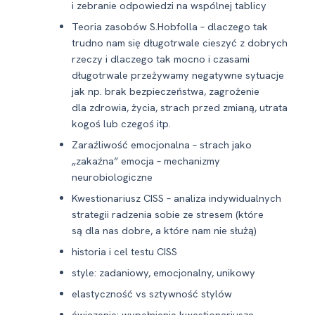
i zebranie odpowiedzi na wspólnej tablicy
Teoria zasobów S.Hobfolla – dlaczego tak
trudno nam się długotrwale cieszyć z dobrych
rzeczy i dlaczego tak mocno i czasami
długotrwale przeżywamy negatywne sytuacje
jak np. brak bezpieczeństwa, zagrożenie
dla zdrowia, życia, strach przed zmianą, utrata
kogoś lub czegoś itp.
Zaraźliwość emocjonalna – strach jako
„zakaźna” emocja – mechanizmy
neurobiologiczne
Kwestionariusz CISS – analiza indywidualnych
strategii radzenia sobie ze stresem (które
są dla nas dobre, a które nam nie służą)
historia i cel testu CISS
style: zadaniowy, emocjonalny, unikowy
elastyczność vs sztywność stylów
ćwiczenie: wypełnienie kwestionariusza,